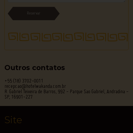
Pacote
Reservar
de
aniversário
Bar
lobby
Espaço
Kids
Outros contatos
Estacionamento
+55 (18) 3702-0011
Hotel
recepcao@hotelwakanda.com.br
Pet
R. Gabriel Teixeira de Barros, 992 - Parque Sao Gabriel, Andradina -
Friendly
SP, 16901-227
Copa
Baby
Site