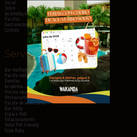
Inicial
Sobre
Acomodações
Pacotes
Gastronomia
Contato
Serviços
Bar molhado
Pacote noite de núpcias
Eventos
Academia
Piscina aquecida
Restaurante temático
Pacote de aniversário
Bar lobby
Espaço Kids
Estacionamento
Hotel Pet Friendly
Copa Baby