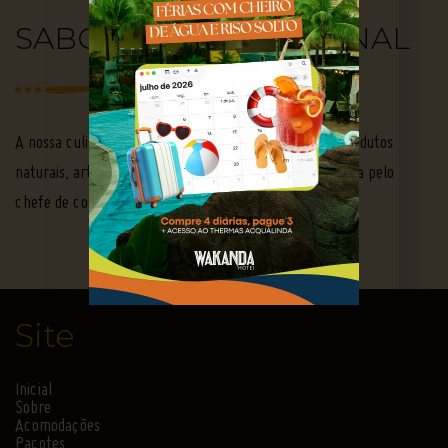
SABOROSA E ARTESANAL
A nossa culinária saborosa, rica e diversificada, traz produtos
naturais, artesanais, sendo produção própria e elaborada pelo
chefe de cozinha.
Site
Inicial
Sobre
Acomodações
Pacotes