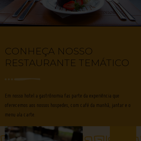
Pacote
de
aniversário
Bar
lobby
CONHEÇA NOSSO
Espaço
RESTAURANTE TEMÁTICO
Kids
Estacionamento
Hotel
Pet
Em nosso hotel a gastrônomia fas parte da experiência que
Friendly
oferecemos aos nossos hospedes, com café da manhã, jantar e o
Copa
menu ala carte.
Baby