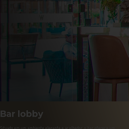
Pacote
de
aniversário
Bar
lobby
Espaço
Kids
Estacionamento
Hotel
Pet
Friendly
Copa
Baby
Bar lobby
Situado em um ambiente elegante e acolhedor, o bar oferece um