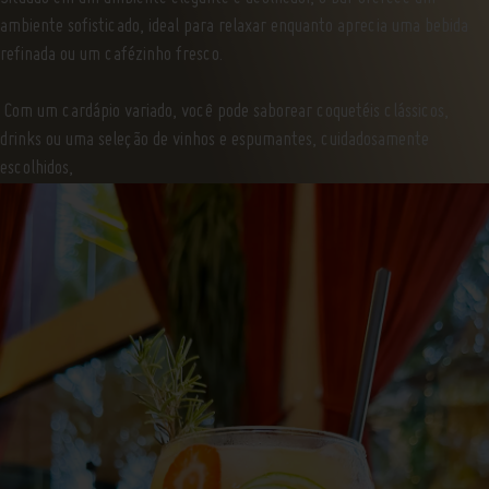
ambiente sofisticado, ideal para relaxar enquanto aprecia uma bebida
refinada ou um cafézinho fresco.
Com um cardápio variado, você pode saborear coquetéis clássicos,
drinks ou uma seleção de vinhos e espumantes, cuidadosamente
escolhidos,
Inicial
//
Bar lobby