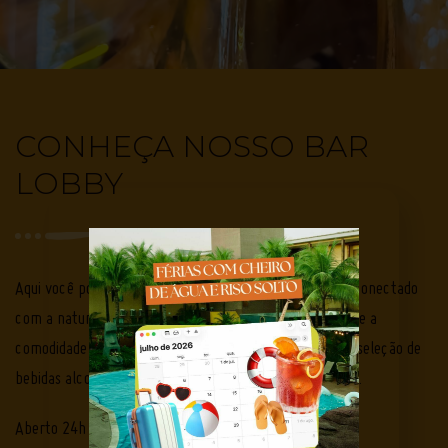
CONHEÇA NOSSO BAR
LOBBY
Aqui você pode relaxar em nosso ambiente temático e conectado
com a natureza, além de aproveitar a piscina climatiza e a
comodidade do serviço do bar que oferece, drinks, uma seleção de
bebidas alcoólicas e não alcoólicas, cervejas e porções. .
Aberto 24h