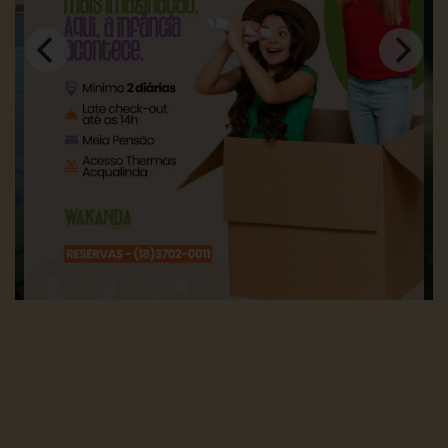
Pacote
de
aniversário
Bar
lobby
Espaço
Kids
Estacionamento
Hotel
Pet
Friendly
Copa
Baby