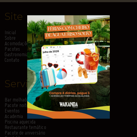
Site
Inicial
Sobre
Acomodações
Pacotes
Gastronomia
Contato
Serviços
Bar molhado
Pacote noite de núpcias
Eventos
Academia
Piscina aquecida
Restaurante temático
Pacote de aniversário